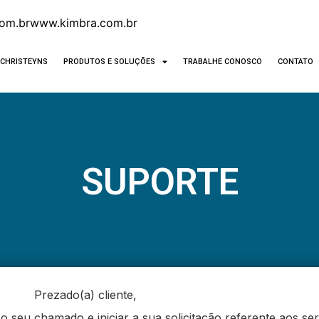
om.br
www.kimbra.com.br
CHRISTEYNS
PRODUTOS E SOLUÇÕES
TRABALHE CONOSCO
CONTATO
SUPORTE
Prezado(a) cliente,
o seu chamado e iniciar a sua solicitação referente aos se