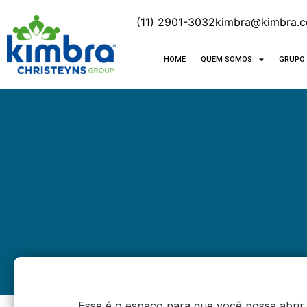
(11) 2901-3032
kimbra@kimbra.c
HOME
QUEM SOMOS
GRUPO 
Esse é o espaço para que você possa abrir 