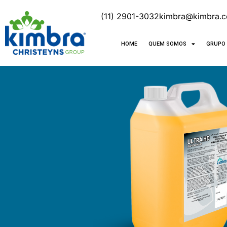
(11) 2901-3032
kimbra@kimbra.c
HOME
QUEM SOMOS
GRUPO 