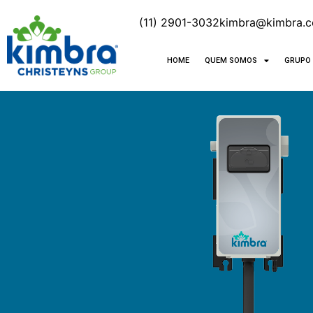
(11) 2901-3032
kimbra@kimbra.c
HOME
QUEM SOMOS
GRUPO 