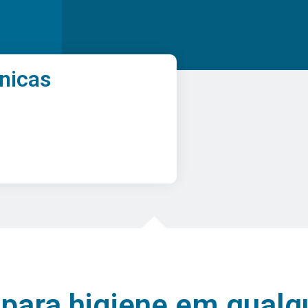
nicas
para higiene em qualq